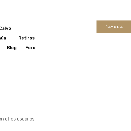
AYUDA
Calvo
núa
Retiros
Blog
Foro
on otros usuarios