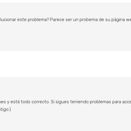
,
plenitud
y
libertad
olucionar este problema? Parece ser un probema de su página w
editación
 y está todo correcto. Si sigues teniendo problemas para ac
tigo:)