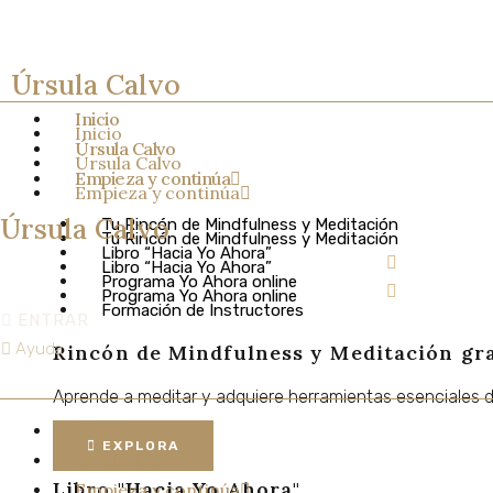
Ir
al
contenido
Úrsula Calvo
Inicio
Inicio
Úrsula Calvo
Úrsula Calvo
Empieza y continúa
Empieza y continúa
Úrsula Calvo
Tu Rincón de Mindfulness y Meditación
Tu Rincón de Mindfulness y Meditación
Libro “Hacia Yo Ahora”
Libro “Hacia Yo Ahora”
Programa Yo Ahora online
Programa Yo Ahora online
Formación de Instructores
ENTRAR
Formación de Instructores
Ayuda
Rincón de Mindfulness y Meditación
gr
Rincón de Mindfulness y Meditación
gr
Aprende
a
meditar
y
adquiere
herramientas
esenciales
Aprende
a
meditar
y
adquiere
herramientas
esenciales
Inicio
EXPLORA
Úrsula Calvo
EXPLORA
Libro "Hacia Yo Ahora"
Empieza y continúa