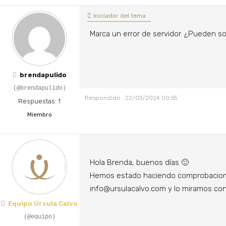
Foro
Explora
una
guía
de
autoconocimiento
para
vivir
con
paz
Foro
Iniciador del tema
EXPLORA
X
Marca un error de servidor. ¿Pueden s
X
Formación de Instructores
Certifícate
y
enseña
como
Instructor
de
Mindfulness
y
M
brendapulido
(@brendapulido)
EXPLORA
Respondido : 22/03/2024 00:55
Respuestas: 1
Retiros
Miembro
Organizaciones
Blog
Foro
Hola Brenda, buenos días 🙂
X
Hemos estado haciendo comprobaciones
info@ursulacalvo.com y lo miramos con
Equipo Úrsula Calvo
(@equipo)