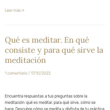
Leer más »
Qué es meditar. En qué
Qué
es
consiste y para qué sirve la
meditar.
En
meditación
qué
consiste
1 comentario
/
17/10/2022
y
para
qué
sirve
Encuentra respuestas a tus preguntas sobre la
la
meditación: qué es meditar, para qué sirve, cómo se
meditación
hace. Descubre cómo se medita y disfruta de tu práctica