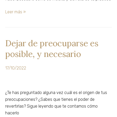
Leer más »
Dejar de preocuparse es
Dejar
de
posible, y necesario
preocuparse
es
posible,
17/10/2022
y
necesario
¿Te has preguntado alguna vez cuál es el origen de tus
preocupaciones? ¿Sabes que tienes el poder de
revertirlas? Sigue leyendo que te contamos cómo
hacerlo