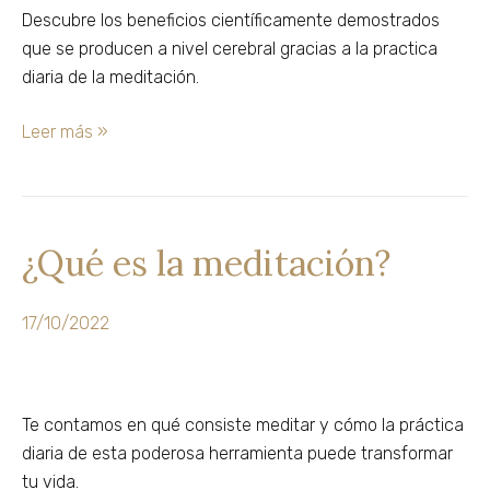
–
Descubre los beneficios científicamente demostrados
Parte
que se producen a nivel cerebral gracias a la practica
1
diaria de la meditación.
Leer más »
¿Qué es la meditación?
¿Qué
es
la
17/10/2022
meditación?
Te contamos en qué consiste meditar y cómo la práctica
diaria de esta poderosa herramienta puede transformar
tu vida.