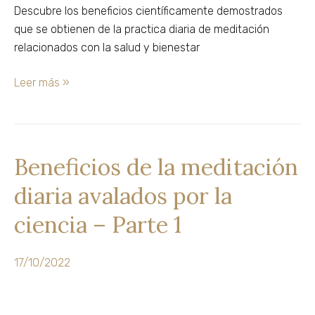
meditar
de
guía
enseña
y
–
y
Ahora"
online
Descubre los beneficios científicamente demostrados
adquiere
la
de
como
Meditación
Parte
que se obtienen de la practica diaria de meditación
gratuito
herramientas
supervivencia
autoconocimiento
Instructor
2
relacionados con la salud y bienestar
esenciales
a
para
de
de
la
vivir
Mindfulness
Leer más »
Mindfulness
Súper
con
y
de
Vivencia
paz,
Meditación
forma
plenitud
gratuita
y
Beneficios de la meditación
Beneficios
libertad
de
diaria avalados por la
la
Retiros
meditación
ciencia – Parte 1
Organizaciones
diaria
Blog
avalados
Foro
17/10/2022
por
la
ciencia
X