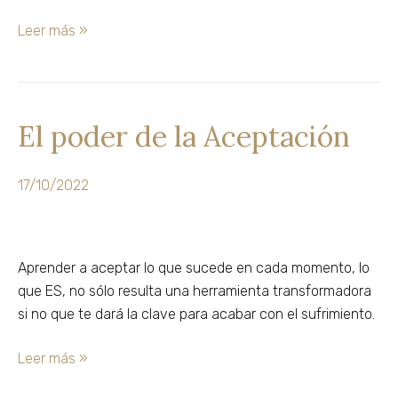
Leer más »
El poder de la Aceptación
El
poder
de
17/10/2022
la
Aceptación
Aprender a aceptar lo que sucede en cada momento, lo
que ES, no sólo resulta una herramienta transformadora
si no que te dará la clave para acabar con el sufrimiento.
Leer más »