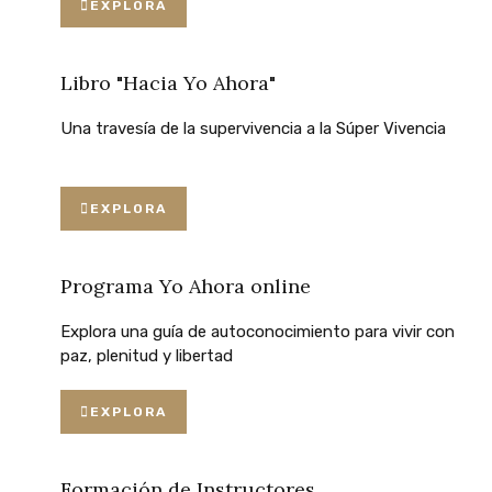
EXPLORA
Libro "Hacia Yo Ahora"
Una
travesía
de
la
supervivencia
a
la
Súper
Vivencia
EXPLORA
Programa Yo Ahora online
Explora
una
guía
de
autoconocimiento
para
vivir
con
paz,
plenitud
y
libertad
EXPLORA
Formación de Instructores