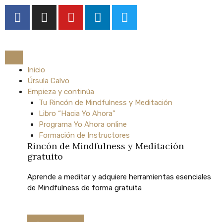
Ir
F
I
Y
L
T
al
a
n
o
i
w
contenido
c
s
u
n
i
e
t
t
k
t
b
a
u
e
t
o
Inicio
g
b
d
e
Úrsula Calvo
o
r
e
i
r
Empieza y continúa
k
a
n
Tu Rincón de Mindfulness y Meditación
m
Libro “Hacia Yo Ahora”
Programa Yo Ahora online
Formación de Instructores
Rincón de Mindfulness y Meditación
gratuito
Aprende
a
meditar
y
adquiere
herramientas
esenciales
de
Mindfulness
de
forma
gratuita