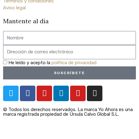
Términos y condiciones
Aviso legal
Mantente al día
Nombre
Email
privacidad
He leído y acepto la
política de privacidad
SUSCRÍBETE
T
F
Y
L
Y
I
w
a
o
i
o
n
i
c
u
n
u
s
© Todos los derechos reservados. La marca Yo Ahora es una
t
e
t
k
t
t
marca registrada propiedad de Úrsula Calvo Global S.L.
t
b
u
e
u
a
e
o
b
d
b
g
r
o
e
i
e
r