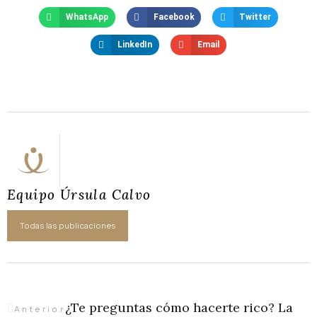
WhatsApp
Facebook
Twitter
LinkedIn
Email
Equipo Úrsula Calvo
Todas las publicaciones
¿Te preguntas cómo hacerte rico? La
Ant
Siguiente
Anterior