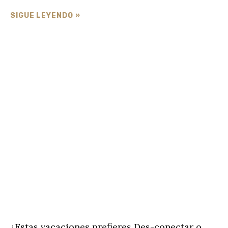
SIGUE LEYENDO »
¿Estas vacaciones prefieres Des-conectar o