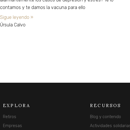
contamos y te damos la vacuna para ello
Sigue leyendo »
Úrsula Calvo
EXPLORA
RECURSOS
Retiros
Blog y contenido
Empresas
Actividades solidaria