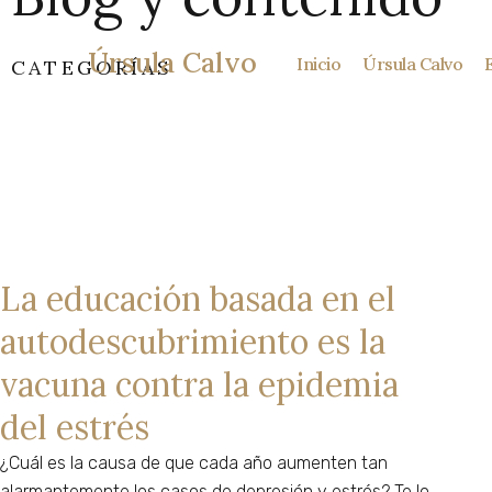
Ir
al
Úrsula Calvo
Inicio
Úrsula Calvo
CATEGORÍAS
contenido
La educación basada en el
autodescubrimiento es la
vacuna contra la epidemia
del estrés
¿Cuál es la causa de que cada año aumenten tan
alarmantemente los casos de depresión y estrés? Te lo