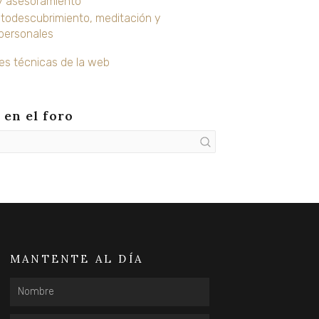
y asesoramiento
todescubrimiento, meditación y
 personales
es técnicas de la web
en el foro
MANTENTE AL DÍA
Nombre