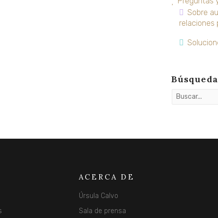
Preguntas 
Sobre au
relaciones
Solucion
Búsqueda 
ACERCA DE
Úrsula Calvo
s
Sala de prensa