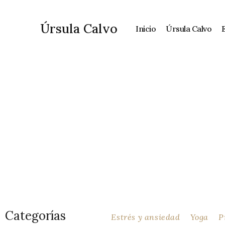
Ir
al
Úrsula Calvo
Inicio
Úrsula Calvo
contenido
Blo
Categorías
Estrés y ansiedad
Yoga
P