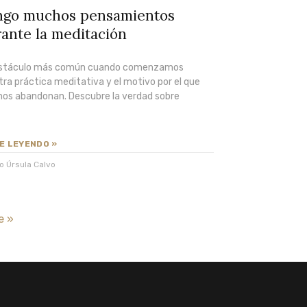
ngo muchos pensamientos
ante la meditación
bstáculo más común cuando comenzamos
ra práctica meditativa y el motivo por el que
os abandonan. Descubre la verdad sobre
E LEYENDO »
o Úrsula Calvo
e »