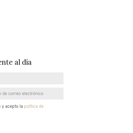
nte al día
o y acepto la
política de
d
SUSCRÍBETE