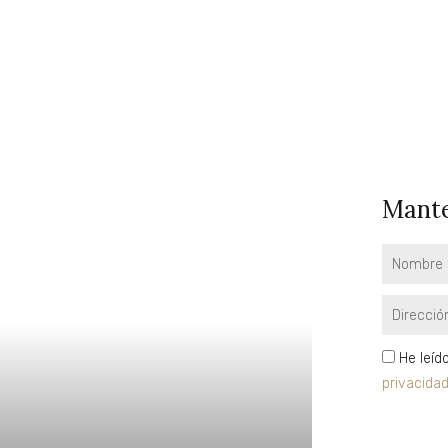
Mante
Nombre
Email
privacidad
He leíd
privacida