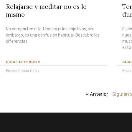
Relajarse y meditar no es lo
Te
mismo
dur
No comparten ni la técnica ni los objetivos, sin
El o
embargo, es una confusión habitual. Descubre las
nuest
diferencias
much
esto
SIGUE LEYENDO »
SIGU
Equipo Úrsula Calvo
Equip
« Anterior
Siguient