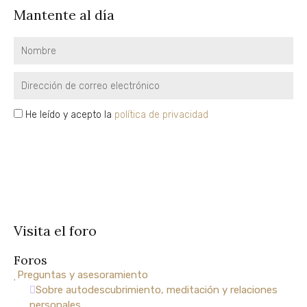
Ahora
Mantente al día
online
Explora
Nombre
una
guía
Email
de
autoconocimiento
privacidad
He leído y acepto la
política de privacidad
para
vivir
SUSCRÍBETE
con
paz,
plenitud
y
libertad
Visita el foro
EXPLORA
Foros
Preguntas y asesoramiento
Sobre autodescubrimiento, meditación y relaciones
Formación
personales