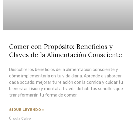
"Hacia
Yo
Ahora"
Una
travesía
de
Comer con Propósito: Beneficios y
la
supervivencia
Claves de la Alimentación Consciente
a
la
Descubre los beneficios de la alimentación consciente y
Súper
cómo implementarla en tu vida diaria. Aprende a saborear
Vivencia
cada bocado, mejorar tu relación con la comida y cuidar tu
bienestar físico y mental a través de hábitos sencillos que
transformarán tu forma de comer.
EXPLORA
SIGUE LEYENDO »
Úrsula Calvo
Programa
Yo