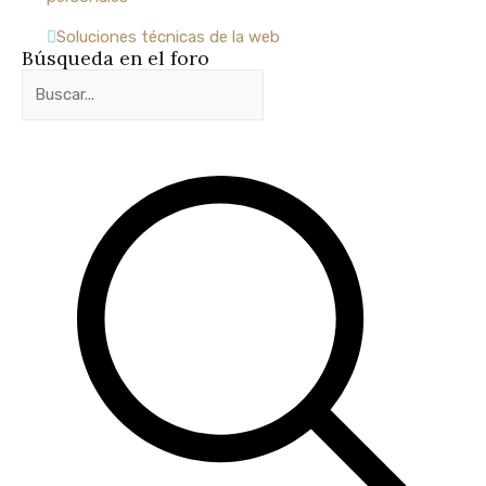
de
Instructores
Soluciones técnicas de la web
Búsqueda en el foro
Certifícate
y
enseña
como
Instructor
de
Mindfulness
y
Meditación
EXPLORA
Retiros
Organizaciones
Blog
Foro