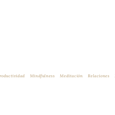
g y contenido
roductividad
Mindfulness
Meditación
Relaciones