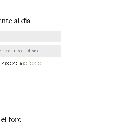
nte al día
o y acepto la
política de
d
SUSCRÍBETE
 el foro