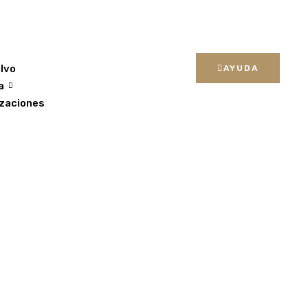
lvo
AYUDA
a
zaciones