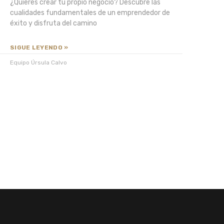
¿Quieres crear tu propio negocio? Descubre las
cualidades fundamentales de un emprendedor de
éxito y disfruta del camino
SIGUE LEYENDO »
Equipo Úrsula Calvo