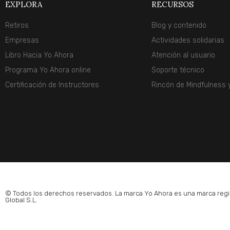
EXPLORA
RECURSOS
Retiros
Blog y contenido
Empresas
Actividades solidarias
Libro Hacia Yo Ahora
Atención al usuario
Programa Yo Ahora online
Soporte técnico
Certificación de Instructores
Rincón de Mindfulness 
© Todos los derechos reservados. La marca Yo Ahora es una marca regi
Global S.L.