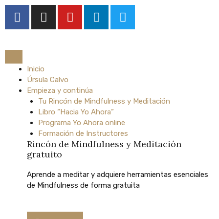
Ir
F
I
Y
L
T
al
a
n
o
i
w
contenido
c
s
u
n
i
e
t
t
k
t
b
a
u
e
t
o
Inicio
g
b
d
e
Úrsula Calvo
o
r
e
i
r
Empieza y continúa
k
a
n
Tu Rincón de Mindfulness y Meditación
m
Libro “Hacia Yo Ahora”
Programa Yo Ahora online
Formación de Instructores
Rincón de Mindfulness y Meditación
gratuito
Aprende
a
meditar
y
adquiere
herramientas
esenciales
de
Mindfulness
de
forma
gratuita