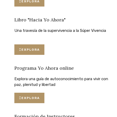
EXPLORA
Libro "Hacia Yo Ahora"
Una
travesía
de
la
supervivencia
a
la
Súper
Vivencia
EXPLORA
Programa Yo Ahora online
Explora
una
guía
de
autoconocimiento
para
vivir
con
paz,
plenitud
y
libertad
EXPLORA
Formación de Instructores