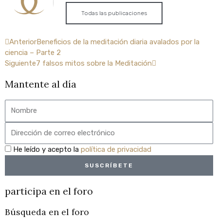
Todas las publicaciones
Ant
Siguiente
Anterior
Beneficios de la meditación diaria avalados por la
ciencia – Parte 2
Siguiente
7 falsos mitos sobre la Meditación
Mantente al día
Nombre
Email
privacidad
He leído y acepto la
política de privacidad
SUSCRÍBETE
participa en el foro
Búsqueda en el foro