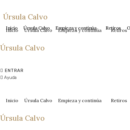
Ir
al
Úrsula Calvo
contenido
Inicio
Úrsula Calvo
Empieza y continúa
Retiros
O
Inicio
Úrsula Calvo
Empieza y continúa
Retiros
Úrsula Calvo
ENTRAR
Ayuda
Inicio
Úrsula Calvo
Empieza y continúa
Retiros
Úrsula Calvo