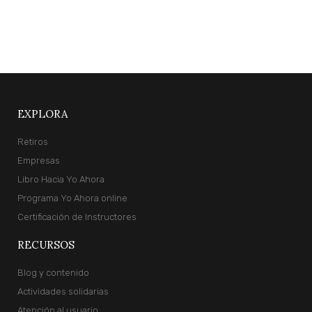
X
EXPLORA
Retiros
Empresas
Libro Hacia Yo Ahora
Programa Yo Ahora online
Certificación de Instructores
RECURSOS
Blog y contenido
Actividades solidarias
Atención al usuario