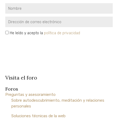
Ahora
online
Nombre
Explora
Email
una
guía
privacidad
He leído y acepto la
política de privacidad
de
autoconocimiento
SUSCRÍBETE
para
vivir
con
paz,
plenitud
y
Visita el foro
libertad
Foros
EXPLORA
Preguntas y asesoramiento
Sobre autodescubrimiento, meditación y relaciones
personales
Formación
Soluciones técnicas de la web