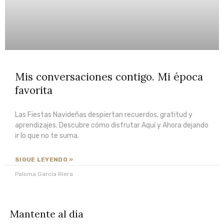
"Hacia
Yo
Ahora"
Una
travesía
de
Mis conversaciones contigo. Mi época
la
supervivencia
favorita
a
la
Las Fiestas Navideñas despiertan recuerdos, gratitud y
Súper
aprendizajes. Descubre cómo disfrutar Aquí y Ahora dejando
Vivencia
ir lo que no te suma.
SIGUE LEYENDO »
EXPLORA
Paloma García Riera
Programa
Mantente al día
Yo