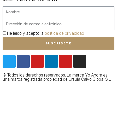
Nombre
Email
privacidad
He leído y acepto la
política de privacidad
SUSCRÍBETE
T
F
Y
L
Y
I
w
a
o
i
o
n
i
c
u
n
u
s
© Todos los derechos reservados. La marca Yo Ahora es
t
e
t
k
t
t
una marca registrada propiedad de Úrsula Calvo Global S.L.
t
b
u
e
u
a
e
o
b
d
b
g
r
o
e
i
e
r
k
n
a
-
m
f