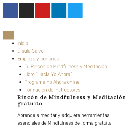
Ir
F
I
Y
L
T
al
a
n
o
i
w
contenido
c
s
u
n
i
e
t
t
k
t
b
a
u
e
t
o
g
b
d
e
Inicio
o
r
e
i
r
Úrsula Calvo
k
a
n
Empieza y continúa
m
Tu Rincón de Mindfulness y Meditación
Libro “Hacia Yo Ahora”
Programa Yo Ahora online
Formación de Instructores
Rincón de Mindfulness y Meditación
gratuito
Aprende
a
meditar
y
adquiere
herramientas
esenciales
de
Mindfulness
de
forma
gratuita