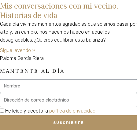
a
travesía
una
y
Mis conversaciones con mi vecino.
Mindfulness
Yo
Ahora
Instructores
meditar
de
guía
enseña
y
y
Ahora"
online
Historias de vida
adquiere
la
de
como
Meditación
Cada día vivimos momentos agradables que solemos pasar por
gratuito
herramientas
supervivencia
autoconocimiento
Instructor
alto y, en cambio, nos hacemos hueco en aquellos
esenciales
a
para
de
desagradables. ¿Quieres equilibrar esta balanza?
de
la
vivir
Mindfulness
Mindfulness
Súper
con
y
Sigue leyendo »
de
Vivencia
paz,
Meditación
Paloma García Riera
forma
plenitud
MANTENTE AL DÍA
gratuita
y
libertad
Nombre
Retiros
Email
Organizaciones
privacidad
He leído y acepto la
política de privacidad
Blog
Foro
SUSCRÍBETE