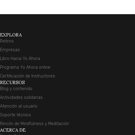
EXPLORA
Retiros
Empresas
Libro Hacia Yo Ahora
Programa Yo Ahora online
Certificación de Instructores
RECURSOS
Blog y contenido
Actividades solidarias
Atención al usuario
Soporte técnico
Rincón de Mindfulness y Meditación
ACERCA DE