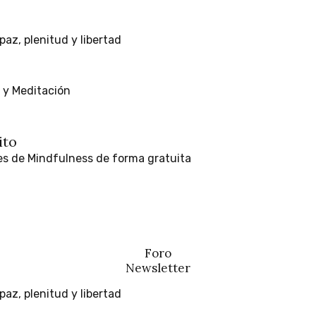
ito
paz,
plenitud
y
libertad
es
de
Mindfulness
de
forma
gratuita
paz,
plenitud
y
libertad
y
Meditación
y
Meditación
Blog y contenido
ito
es
de
Mindfulness
de
forma
gratuita
ito
es
de
Mindfulness
de
forma
paz,
plenitud
y
libertad
y
Meditación
Foro
Newsletter
ito
paz,
plenitud
y
libertad
es
de
Mindfulness
de
forma
gratuita