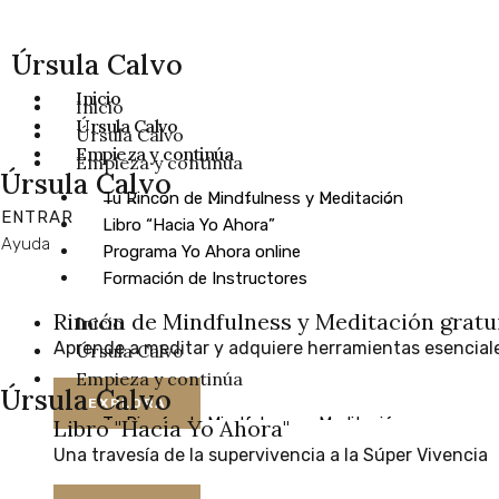
Ir
Categorías
al
Úrsula Calvo
contenido
Inicio
Inicio
Úrsula Calvo
Úrsula Calvo
Empieza y continúa
Empieza y continúa
Úrsula Calvo
Tu Rincón de Mindfulness y Meditación
Tu Rincón de Mindfulness y Meditación
ENTRAR
Libro “Hacia Yo Ahora”
Libro “Hacia Yo Ahora”
Ayuda
Programa Yo Ahora online
Programa Yo Ahora online
Formación de Instructores
Formación de Instructores
Rincón de Mindfulness y Meditación
gratu
Inicio
Rincón de Mindfulness y Meditación
gratu
Aprende
a
meditar
y
adquiere
herramientas
esencial
Úrsula Calvo
Aprende
a
meditar
y
adquiere
herramientas
esencial
Empieza y continúa
gratuita
Úrsula Calvo
EXPLORA
Tu Rincón de Mindfulness y Meditación
Libro "Hacia Yo Ahora"
EXPLORA
Libro “Hacia Yo Ahora”
Una
travesía
de
la
supervivencia
a
la
Súper
Vivencia
Libro "Hacia Yo Ahora"
Programa Yo Ahora online
Una
travesía
de
la
supervivencia
a
la
Súper
Vivencia