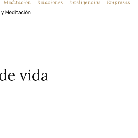
Meditación
Relaciones
Inteligencias
Empresas
paz,
plenitud
y
libertad
y
Meditación
y
Meditación
paz,
plenitud
y
libertad
 de vida
y
Meditación