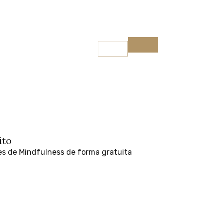
ito
ito
es
de
Mindfulness
de
forma
gratuita
es
de
Mindfulness
de
forma