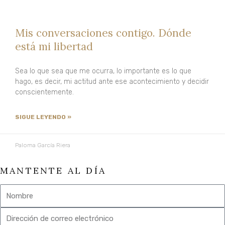
meditar
de
guía
enseña
y
y
Ahora"
online
adquiere
la
de
como
Meditación
gratuito
herramientas
supervivencia
autoconocimiento
Instructor
Mis conversaciones contigo. Dónde
esenciales
a
para
de
está mi libertad
de
la
vivir
Mindfulness
Mindfulness
Súper
con
y
Sea lo que sea que me ocurra, lo importante es lo que
de
Vivencia
paz,
Meditación
hago, es decir, mi actitud ante ese acontecimiento y decidir
conscientemente.
forma
plenitud
gratuita
y
SIGUE LEYENDO »
libertad
Retiros
Paloma García Riera
Organizaciones
Blog
MANTENTE AL DÍA
Foro
Nombre
Email
X