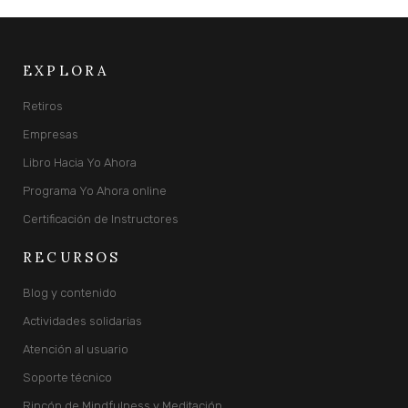
EXPLORA
Retiros
Empresas
Libro Hacia Yo Ahora
Programa Yo Ahora online
Certificación de Instructores
RECURSOS
Blog y contenido
Actividades solidarias
Atención al usuario
Soporte técnico
Rincón de Mindfulness y Meditación