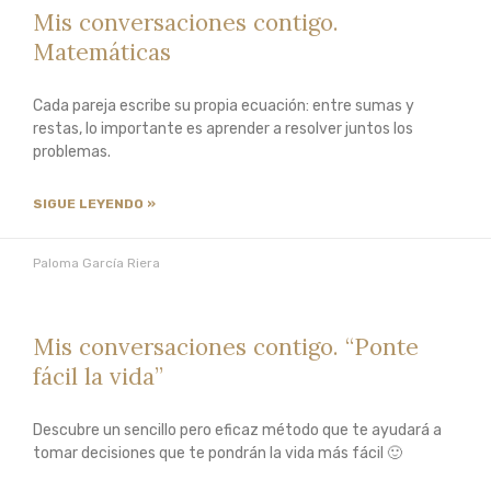
Meditación
Mis conversaciones contigo.
gratuito
Matemáticas
Aprende
a
Cada pareja escribe su propia ecuación: entre sumas y
meditar
y
restas, lo importante es aprender a resolver juntos los
adquiere
problemas.
herramientas
esenciales
SIGUE LEYENDO »
de
Mindfulness
Paloma García Riera
de
forma
gratuita
Mis conversaciones contigo. “Ponte
fácil la vida”
EXPLORA
Descubre un sencillo pero eficaz método que te ayudará a
tomar decisiones que te pondrán la vida más fácil 🙂
Libro