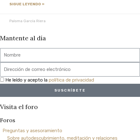
"Hacia
SIGUE LEYENDO »
Yo
Ahora"
Paloma García Riera
Una
travesía
Mantente al día
de
la
Nombre
supervivencia
a
Email
la
Súper
privacidad
He leído y acepto la
política de privacidad
Vivencia
SUSCRÍBETE
Visita el foro
EXPLORA
Foros
Programa
Preguntas y asesoramiento
Yo
Sobre autodescubrimiento, meditación y relaciones