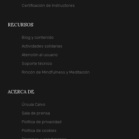
de
Instructores
Certificación de Instructores
Certifícate
RECURSOS
y
enseña
Blog y contenido
como
Actividades solidarias
Instructor
de
Atención al usuario
Mindfulness
Soporte técnico
y
Rincón de Mindfulness y Meditación
Meditación
ACERCA DE
EXPLORA
Úrsula Calvo
Retiros
Organizaciones
Sala de prensa
Blog
Política de privacidad
Foro
Política de cookies