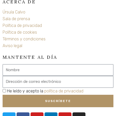
ACERCA DE
Úrsula Calvo
Sala de prensa
Política de privacidad
Política de cookies
Términos y condiciones
Aviso legal
MANTENTE AL DÍA
Nombre
Email
privacidad
He leído y acepto la
política de privacidad
SUSCRÍBETE
T
F
Y
L
Y
I