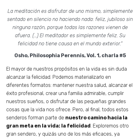
meditar
de
guía
enseña
y
y
Ahora"
online
adquiere
la
de
como
Meditación
La meditación es disfrutar de uno mismo, simplemente
gratuito
herramientas
supervivencia
autoconocimiento
Instructor
sentado en silencio no haciendo nada: feliz, jubiloso sin
esenciales
a
para
de
ninguna razón, porque todas las razones vienen de
de
la
vivir
Mindfulness
afuera. (…) El meditador es simplemente feliz. Su
Mindfulness
Súper
con
y
felicidad no tiene causa en el mundo exterior.”
de
Vivencia
paz,
Meditación
Osho, Philosophia Perennis, Vol. 1, charla #5
forma
plenitud
gratuita
y
El mayor de nuestros propósitos en la vida es sin duda
libertad
alcanzar la felicidad. Podemos materializarlo en
diferentes formatos: mantener nuestra salud, alcanzar el
Retiros
éxito profesional, crear una familia admirable, cumplir
Organizaciones
nuestros sueños, o disfrutar de las pequeñas grandes
Blog
cosas que la vida nos ofrece. Pero, al final, todos estos
Foro
senderos forman parte de
nuestro camino hacia la
gran meta en la vida: la felicidad
. Exploremos otro
gran sendero, y quizás uno de los más eficaces, ya
X