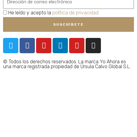
privacidad
He leído y acepto la
política de privacidad
SUSCRÍBETE
T
F
Y
L
Y
I
w
a
o
i
o
n
i
c
u
n
u
s
© Todos los derechos reservados. La marca Yo Ahora es
t
e
t
k
t
t
una marca registrada propiedad de Úrsula Calvo Global S.L.
t
b
u
e
u
a
e
o
b
d
b
g
r
o
e
i
e
r
k
n
a
-
m
f