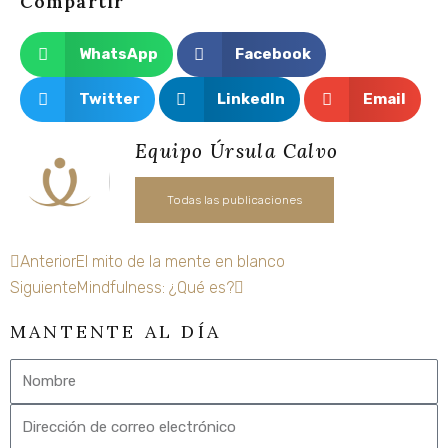
Compartir
WhatsApp
Facebook
Twitter
LinkedIn
Email
Equipo Úrsula Calvo
Todas las publicaciones
Ant
Siguiente
Anterior
El mito de la mente en blanco
Siguiente
Mindfulness: ¿Qué es?
MANTENTE AL DÍA
Nombre
Email