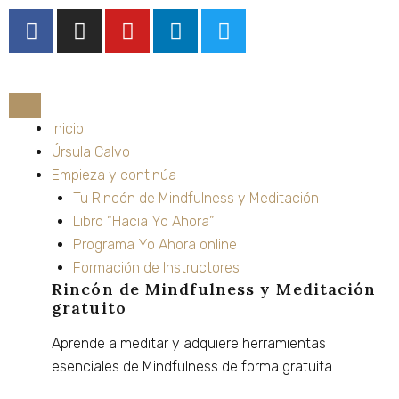
Ir
F
I
Y
L
T
al
a
n
o
i
w
contenido
c
s
u
n
i
e
t
t
k
t
b
a
u
e
t
o
g
b
d
e
Inicio
o
r
e
i
r
Úrsula Calvo
k
a
n
Empieza y continúa
m
Tu Rincón de Mindfulness y Meditación
Libro “Hacia Yo Ahora”
Programa Yo Ahora online
Formación de Instructores
Rincón de Mindfulness y Meditación
gratuito
Aprende
a
meditar
y
adquiere
herramientas
esenciales
de
Mindfulness
de
forma
gratuita