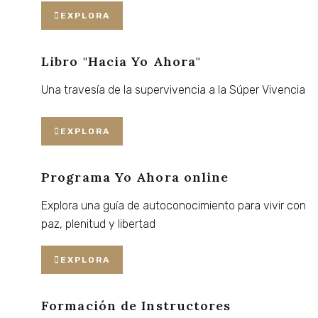
EXPLORA
Libro "Hacia Yo Ahora"
Una
travesía
de
la
supervivencia
a
la
Súper
Vivencia
EXPLORA
Programa Yo Ahora online
Explora
una
guía
de
autoconocimiento
para
vivir
con
paz,
plenitud
y
libertad
EXPLORA
Formación de Instructores