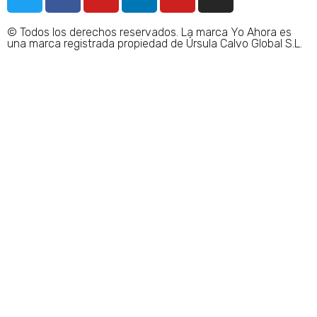
w
a
o
i
o
n
i
c
u
n
u
s
© Todos los derechos reservados. La marca Yo Ahora es
t
e
t
k
t
t
una marca registrada propiedad de Úrsula Calvo Global S.L.
t
b
u
e
u
a
e
o
b
d
b
g
r
o
e
i
e
r
k
n
a
-
m
f