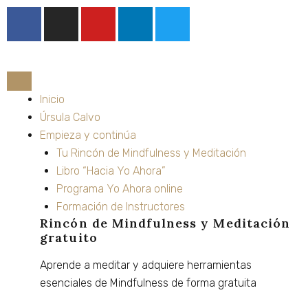
Ir
F
I
Y
L
T
al
a
n
o
i
w
contenido
c
s
u
n
i
e
t
t
k
t
b
a
u
e
t
o
g
b
d
e
Inicio
o
r
e
i
r
Úrsula Calvo
k
a
n
Empieza y continúa
m
Tu Rincón de Mindfulness y Meditación
Libro “Hacia Yo Ahora”
Programa Yo Ahora online
Formación de Instructores
Rincón de Mindfulness y Meditación
gratuito
Aprende
a
meditar
y
adquiere
herramientas
esenciales
de
Mindfulness
de
forma
gratuita