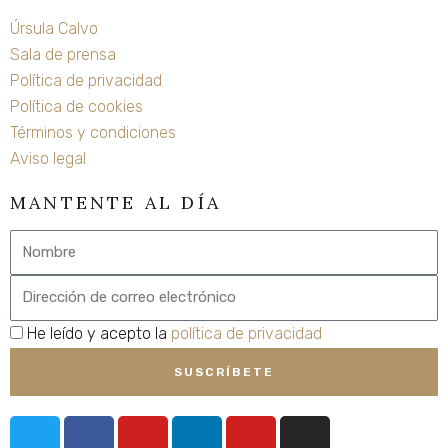
Úrsula Calvo
Sala de prensa
Política de privacidad
Política de cookies
Términos y condiciones
Aviso legal
MANTENTE AL DÍA
Nombre
Email
privacidad
He leído y acepto la
política de privacidad
SUSCRÍBETE
T
F
Y
L
Y
I