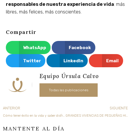
responsables de nuestra experiencia de vida
: más
libres, más felices, más conscientes.
Compartir
WhatsApp
Facebook
Twitter
LinkedIn
Email
Equipo Úrsula Calvo
Todas las publicaciones
Ant
ANTERIOR
SIGUIENTE
Cómo tener éxito en la vida y saber disfrutarlo
GRANDES VIVENCIAS DE PEQUEÑAS HISTORIAS I. «Un cuento para cerrar el cuento»
MANTENTE AL DÍA