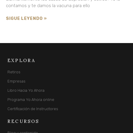
contamos y te damos la vacuna para ello
SIGUE LEYENDO »
EXPLORA
Retiros
Empresas
Libro Hacia Yo Ahora
Programa Yo Ahora online
Certificación de Instructores
RECURSOS
Blog y contenido