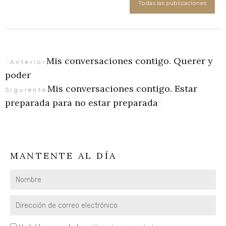
Todas las publicaciones
Mis conversaciones contigo. Querer y
Ant
Siguiente
Anterior
poder
Mis conversaciones contigo. Estar
Siguiente
preparada para no estar preparada
MANTENTE AL DÍA
Nombre
Email