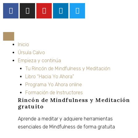
Ir
F
I
Y
L
T
al
a
n
o
i
w
contenido
c
s
u
n
i
e
t
t
k
t
b
a
u
e
t
o
g
b
d
e
Inicio
o
r
e
i
r
Úrsula Calvo
k
a
n
Empieza y continúa
m
Tu Rincón de Mindfulness y Meditación
Libro “Hacia Yo Ahora”
Programa Yo Ahora online
Formación de Instructores
Rincón de Mindfulness y Meditación
gratuito
Aprende
a
meditar
y
adquiere
herramientas
esenciales
de
Mindfulness
de
forma
gratuita