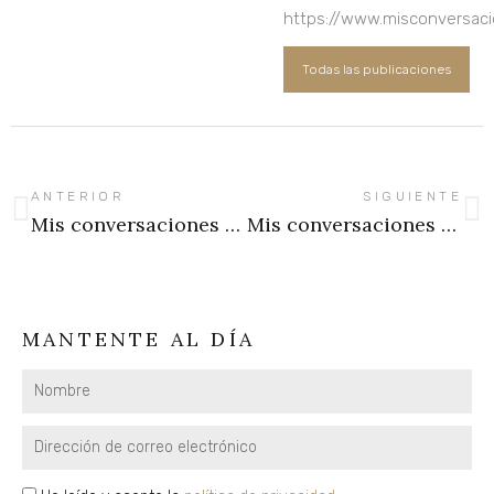
https://www.misconversac
Todas las publicaciones
Ant
Si
ANTERIOR
SIGUIENTE
Mis conversaciones contigo. Rumiación
Mis conversaciones contigo. La rana y el escorpión
MANTENTE AL DÍA
Nombre
Email