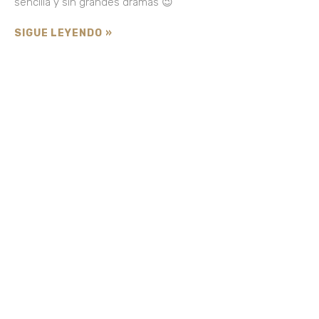
sencilla y sin grandes dramas 😉
SIGUE LEYENDO »