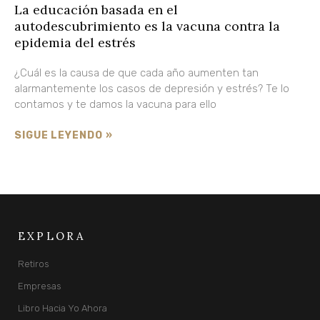
La educación basada en el
autodescubrimiento es la vacuna contra la
epidemia del estrés
¿Cuál es la causa de que cada año aumenten tan
alarmantemente los casos de depresión y estrés? Te lo
contamos y te damos la vacuna para ello
SIGUE LEYENDO »
EXPLORA
Retiros
Empresas
Libro Hacia Yo Ahora