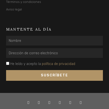
Términos y condiciones
Aviso legal
MANTENTE AL DÍA
Nombre
Email
privacidad
He leído y acepto la
política de privacidad
SUSCRÍBETE
T
F
Y
L
Y
I
w
a
o
i
o
n