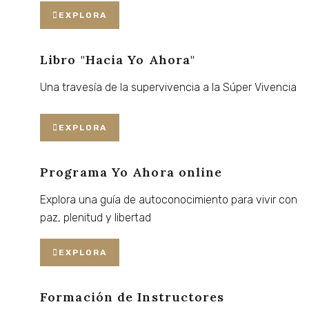
EXPLORA
Libro "Hacia Yo Ahora"
Una
travesía
de
la
supervivencia
a
la
Súper
Vivencia
EXPLORA
Programa Yo Ahora online
Explora
una
guía
de
autoconocimiento
para
vivir
con
paz,
plenitud
y
libertad
EXPLORA
Formación de Instructores