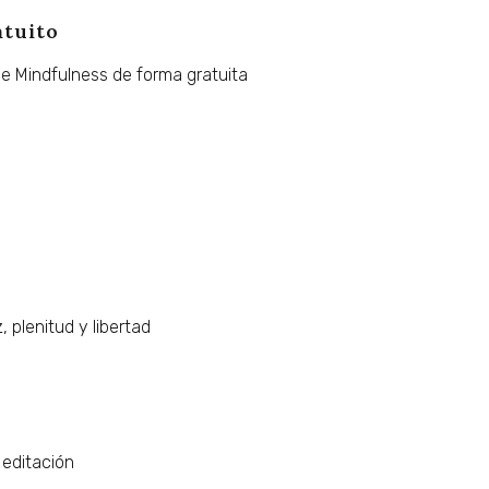
atuito
de
Mindfulness
de
forma
gratuita
,
plenitud
y
libertad
editación