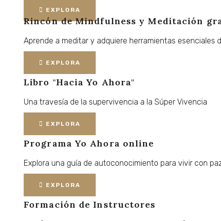
EXPLORA
Rincón de Mindfulness y Meditación
gr
Aprende
a
meditar
y
adquiere
herramientas
esenciales
EXPLORA
Libro "Hacia Yo Ahora"
Una
travesía
de
la
supervivencia
a
la
Súper
Vivencia
EXPLORA
Programa Yo Ahora online
Explora
una
guía
de
autoconocimiento
para
vivir
con
paz
EXPLORA
Formación de Instructores