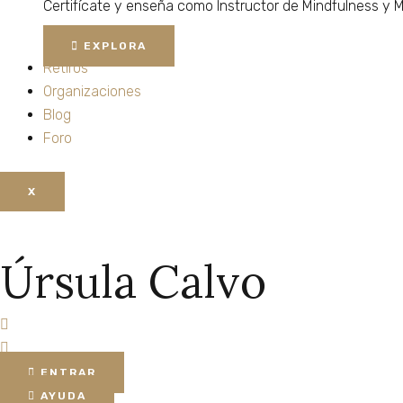
Certifícate
y
enseña
como
Instructor
de
Mindfulness
y
M
EXPLORA
Retiros
Organizaciones
Blog
Foro
X
Úrsula Calvo
ENTRAR
AYUDA