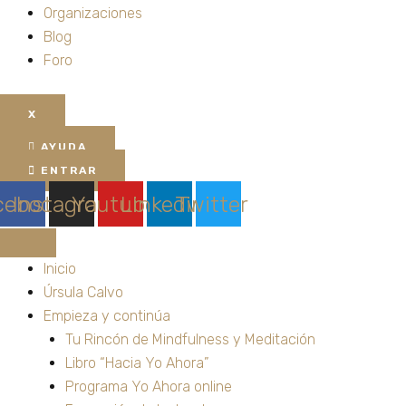
Organizaciones
Blog
Foro
X
AYUDA
ENTRAR
cebook
Instagram
Youtube
Linkedin
Twitter
Inicio
Úrsula Calvo
Empieza y continúa
Tu Rincón de Mindfulness y Meditación
Libro “Hacia Yo Ahora”
Programa Yo Ahora online