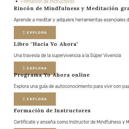
Formación de Instructores
Rincón de Mindfulness y Meditación
gr
Aprende
a
meditar
y
adquiere
herramientas
esenciales
EXPLORA
Libro "Hacia Yo Ahora"
Una
travesía
de
la
supervivencia
a
la
Súper
Vivencia
EXPLORA
Programa Yo Ahora online
Explora
una
guía
de
autoconocimiento
para
vivir
con
paz
EXPLORA
Formación de Instructores
Certifícate
y
enseña
como
Instructor
de
Mindfulness
y
M