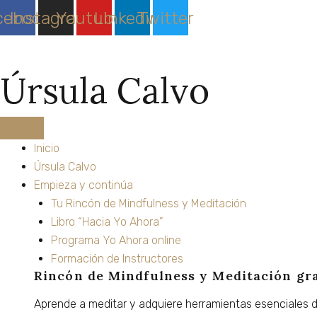
Ir
cebook
Instagram
Youtube
Linkedin
Twitter
al
contenido
Úrsula Calvo
Inicio
Úrsula Calvo
Empieza y continúa
Tu Rincón de Mindfulness y Meditación
Libro “Hacia Yo Ahora”
Programa Yo Ahora online
Formación de Instructores
Rincón de Mindfulness y Meditación
gr
Aprende
a
meditar
y
adquiere
herramientas
esenciales