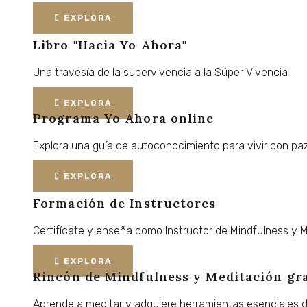
EXPLORA
Libro "Hacia Yo Ahora"
Una
travesía
de
la
supervivencia
a
la
Súper
Vivencia
EXPLORA
Programa Yo Ahora online
Explora
una
guía
de
autoconocimiento
para
vivir
con
paz
EXPLORA
Formación de Instructores
Certifícate
y
enseña
como
Instructor
de
Mindfulness
y
M
EXPLORA
Rincón de Mindfulness y Meditación
gr
Aprende
a
meditar
y
adquiere
herramientas
esenciales