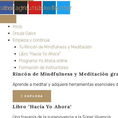
cebook
Instagram
Youtube
Linkedin
Twitter
Inicio
Úrsula Calvo
Empieza y continúa
Tu Rincón de Mindfulness y Meditación
Libro “Hacia Yo Ahora”
Programa Yo Ahora online
Formación de Instructores
Rincón de Mindfulness y Meditación
gr
Aprende
a
meditar
y
adquiere
herramientas
esenciales
EXPLORA
Libro "Hacia Yo Ahora"
Una
travesía
de
la
supervivencia
a
la
Súper
Vivencia