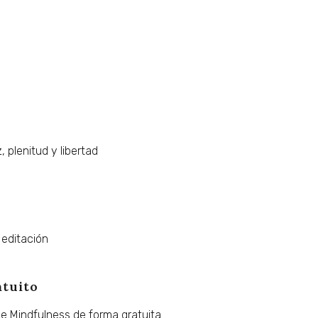
,
plenitud
y
libertad
editación
atuito
de
Mindfulness
de
forma
gratuita