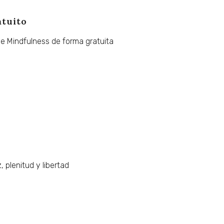
atuito
de
Mindfulness
de
forma
gratuita
,
plenitud
y
libertad