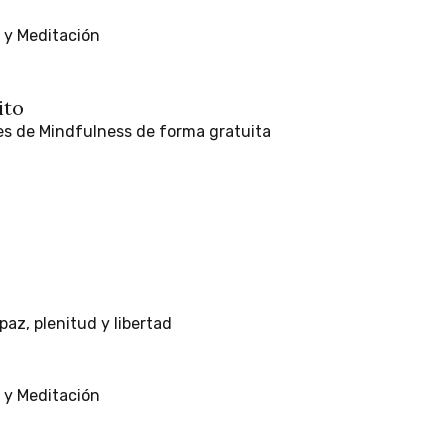
y
Meditación
ito
es
de
Mindfulness
de
forma
gratuita
paz,
plenitud
y
libertad
y
Meditación