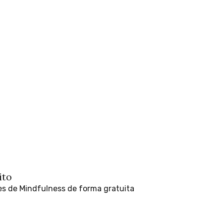
ito
es
de
Mindfulness
de
forma
gratuita