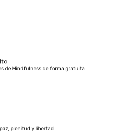
ito
es
de
Mindfulness
de
forma
gratuita
paz,
plenitud
y
libertad