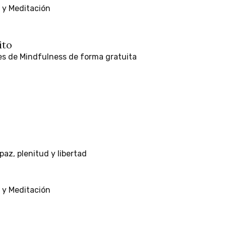
y
Meditación
ito
es
de
Mindfulness
de
forma
gratuita
paz,
plenitud
y
libertad
y
Meditación