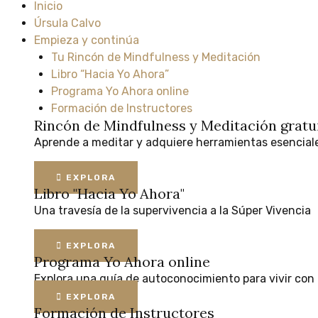
Inicio
Úrsula Calvo
Empieza y continúa
Tu Rincón de Mindfulness y Meditación
Libro “Hacia Yo Ahora”
Programa Yo Ahora online
Formación de Instructores
Rincón de Mindfulness y Meditación
gratu
Aprende
a
meditar
y
adquiere
herramientas
esencial
EXPLORA
Libro "Hacia Yo Ahora"
Una
travesía
de
la
supervivencia
a
la
Súper
Vivencia
EXPLORA
Programa Yo Ahora online
Explora
una
guía
de
autoconocimiento
para
vivir
con
EXPLORA
Formación de Instructores