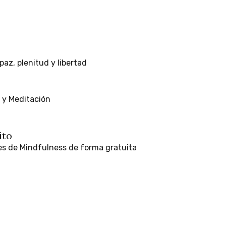
paz,
plenitud
y
libertad
y
Meditación
ito
es
de
Mindfulness
de
forma
gratuita