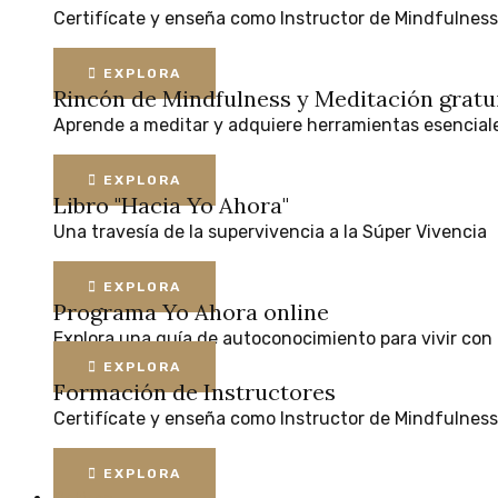
Certifícate
y
enseña
como
Instructor
de
Mindfulness
EXPLORA
Rincón de Mindfulness y Meditación
gratu
Aprende
a
meditar
y
adquiere
herramientas
esencial
EXPLORA
Libro "Hacia Yo Ahora"
Una
travesía
de
la
supervivencia
a
la
Súper
Vivencia
EXPLORA
Programa Yo Ahora online
Explora
una
guía
de
autoconocimiento
para
vivir
con
EXPLORA
Formación de Instructores
Certifícate
y
enseña
como
Instructor
de
Mindfulness
EXPLORA