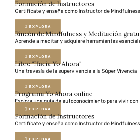
Formación de Instructores
Certifícate
y
enseña
como
Instructor
de
Mindfulness
EXPLORA
Rincón de Mindfulness y Meditación
gratu
Aprende
a
meditar
y
adquiere
herramientas
esencial
EXPLORA
Libro "Hacia Yo Ahora"
Una
travesía
de
la
supervivencia
a
la
Súper
Vivencia
EXPLORA
Programa Yo Ahora online
Explora
una
guía
de
autoconocimiento
para
vivir
con
EXPLORA
Formación de Instructores
Certifícate
y
enseña
como
Instructor
de
Mindfulness
EXPLORA