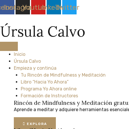
Ir
cebook
Instagram
Youtube
Linkedin
Twitter
al
contenido
Úrsula Calvo
Inicio
Úrsula Calvo
Empieza y continúa
Tu Rincón de Mindfulness y Meditación
Libro “Hacia Yo Ahora”
Programa Yo Ahora online
Formación de Instructores
Rincón de Mindfulness y Meditación
gratu
Aprende
a
meditar
y
adquiere
herramientas
esencial
EXPLORA