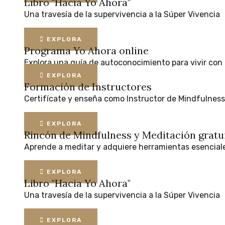
Libro "Hacia Yo Ahora"
Una
travesía
de
la
supervivencia
a
la
Súper
Vivencia
EXPLORA
Programa Yo Ahora online
Explora
una
guía
de
autoconocimiento
para
vivir
con
EXPLORA
Formación de Instructores
Certifícate
y
enseña
como
Instructor
de
Mindfulness
EXPLORA
Rincón de Mindfulness y Meditación
gratu
Aprende
a
meditar
y
adquiere
herramientas
esencial
EXPLORA
Libro "Hacia Yo Ahora"
Una
travesía
de
la
supervivencia
a
la
Súper
Vivencia
EXPLORA