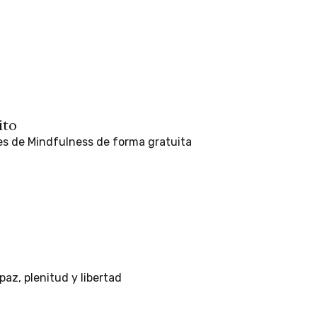
ito
es
de
Mindfulness
de
forma
gratuita
paz,
plenitud
y
libertad