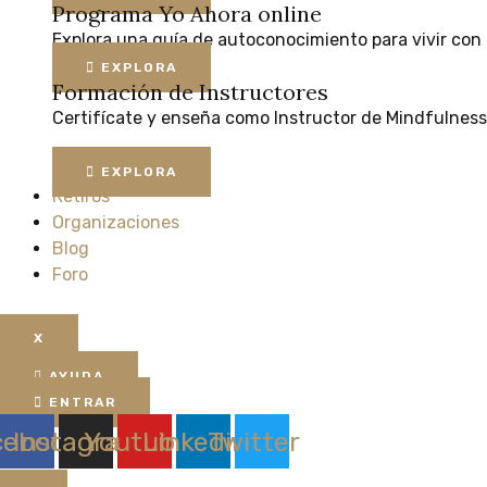
Programa Yo Ahora online
Explora
una
guía
de
autoconocimiento
para
vivir
con
EXPLORA
Formación de Instructores
Certifícate
y
enseña
como
Instructor
de
Mindfulness
EXPLORA
Retiros
Organizaciones
Blog
Foro
X
AYUDA
ENTRAR
cebook
Instagram
Youtube
Linkedin
Twitter