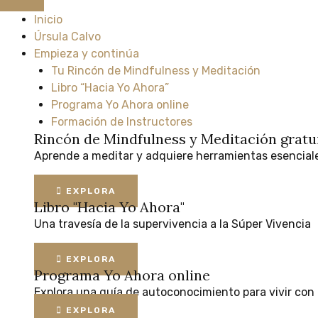
Inicio
Úrsula Calvo
Empieza y continúa
Tu Rincón de Mindfulness y Meditación
Libro “Hacia Yo Ahora”
Programa Yo Ahora online
Formación de Instructores
Rincón de Mindfulness y Meditación
gratu
Aprende
a
meditar
y
adquiere
herramientas
esencial
EXPLORA
Libro "Hacia Yo Ahora"
Una
travesía
de
la
supervivencia
a
la
Súper
Vivencia
EXPLORA
Programa Yo Ahora online
Explora
una
guía
de
autoconocimiento
para
vivir
con
EXPLORA