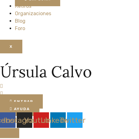
Retiros
Organizaciones
Blog
Foro
X
Úrsula Calvo
ENTRAR
AYUDA
cebook
Instagram
Youtube
Linkedin
Twitter