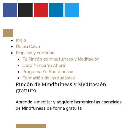
Ir
F
I
Y
L
T
al
a
n
o
i
w
contenido
c
s
u
n
i
e
t
t
k
t
b
a
u
e
t
o
Inicio
g
b
d
e
Úrsula Calvo
o
r
e
i
r
Empieza y continúa
k
a
n
Tu Rincón de Mindfulness y Meditación
m
Libro “Hacia Yo Ahora”
Programa Yo Ahora online
Formación de Instructores
Rincón de Mindfulness y Meditación
gratuito
Aprende
a
meditar
y
adquiere
herramientas
esenciales
de
Mindfulness
de
forma
gratuita