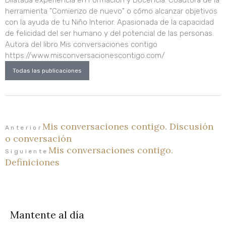
Dilatada experiencia en Formación y Docencia. Coautora de la
herramienta "Comienzo de nuevo" o cómo alcanzar objetivos
con la ayuda de tu Niño Interior. Apasionada de la capacidad
de felicidad del ser humano y del potencial de las personas.
Autora del libro Mis conversaciones contigo
https://www.misconversacionescontigo.com/
Todas las publicaciones
Mis conversaciones contigo. Discusión
Ant
Siguiente
Anterior
o conversación
Mis conversaciones contigo.
Siguiente
Definiciones
Mantente al día