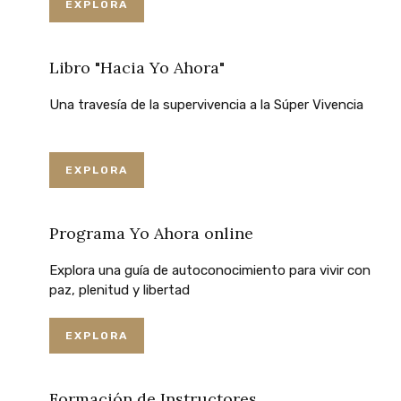
EXPLORA
Libro "Hacia Yo Ahora"
Una
travesía
de
la
supervivencia
a
la
Súper
Vivencia
EXPLORA
Programa Yo Ahora online
Explora
una
guía
de
autoconocimiento
para
vivir
con
paz,
plenitud
y
libertad
EXPLORA
Formación de Instructores