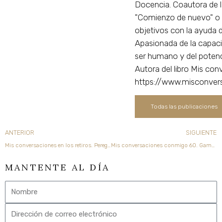
Docencia. Coautora de 
"Comienzo de nuevo" o
objetivos con la ayuda de
Apasionada de la capacid
ser humano y del potenc
Autora del libro Mis co
https://www.misconver
Todas las publicaciones
Ant
ANTERIOR
SIGUIENTE
Mis conversaciones en los retiros. Peregrina de la vida
Mis conversaciones conmigo 60. Gama de colores
MANTENTE AL DÍA
Nombre
Email