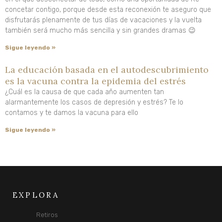
concetar contigo, porque desde esta reconexión te aseguro que
disfrutarás plenamente de tus días de vacaciones y la vuelta
también será mucho más sencilla y sin grandes dramas 😉
Sigue leyendo »
La educación basada en el autodescubrimiento
es la vacuna contra la epidemia del estrés
¿Cuál es la causa de que cada año aumenten tan
alarmantemente los casos de depresión y estrés? Te lo
contamos y te damos la vacuna para ello
Sigue leyendo »
EXPLORA
Retiros