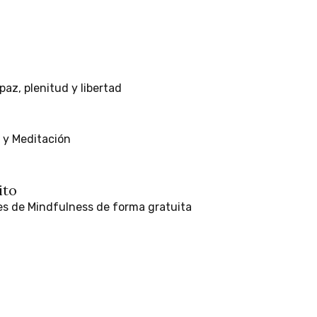
paz,
plenitud
y
libertad
y
Meditación
ito
es
de
Mindfulness
de
forma
gratuita