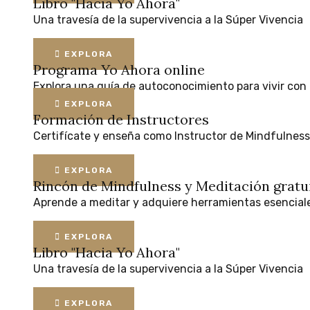
Libro "Hacia Yo Ahora"
Una
travesía
de
la
supervivencia
a
la
Súper
Vivencia
EXPLORA
Programa Yo Ahora online
Explora
una
guía
de
autoconocimiento
para
vivir
con
EXPLORA
Formación de Instructores
Certifícate
y
enseña
como
Instructor
de
Mindfulness
EXPLORA
Rincón de Mindfulness y Meditación
gratu
Aprende
a
meditar
y
adquiere
herramientas
esencial
EXPLORA
Libro "Hacia Yo Ahora"
Una
travesía
de
la
supervivencia
a
la
Súper
Vivencia
EXPLORA