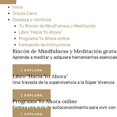
Inicio
Úrsula Calvo
Empieza y continúa
Tu Rincón de Mindfulness y Meditación
Libro “Hacia Yo Ahora”
Programa Yo Ahora online
Formación de Instructores
Rincón de Mindfulness y Meditación
gratu
Aprende
a
meditar
y
adquiere
herramientas
esencial
EXPLORA
Libro "Hacia Yo Ahora"
Una
travesía
de
la
supervivencia
a
la
Súper
Vivencia
EXPLORA
Programa Yo Ahora online
Explora
una
guía
de
autoconocimiento
para
vivir
con
EXPLORA