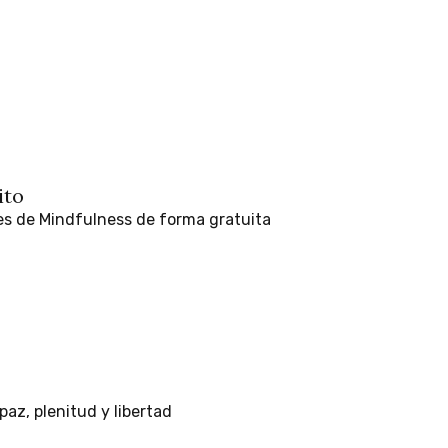
ito
es
de
Mindfulness
de
forma
gratuita
paz,
plenitud
y
libertad