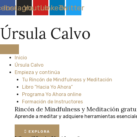
Ir
cebook
Instagram
Youtube
Linkedin
Twitter
al
contenido
Úrsula Calvo
Inicio
Úrsula Calvo
Empieza y continúa
Tu Rincón de Mindfulness y Meditación
Libro “Hacia Yo Ahora”
Programa Yo Ahora online
Formación de Instructores
Rincón de Mindfulness y Meditación
gratu
Aprende
a
meditar
y
adquiere
herramientas
esencial
EXPLORA