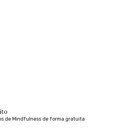
ito
es
de
Mindfulness
de
forma
gratuita