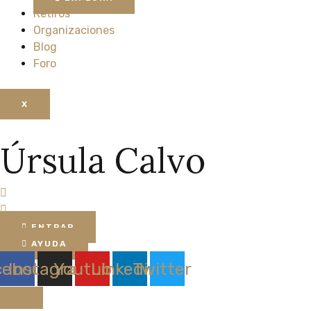
Retiros
Organizaciones
Blog
Foro
X
Úrsula Calvo
ENTRAR
AYUDA
cebook
Instagram
Youtube
Linkedin
Twitter