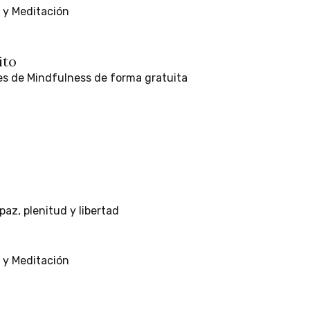
y
Meditación
ito
es
de
Mindfulness
de
forma
gratuita
paz,
plenitud
y
libertad
y
Meditación