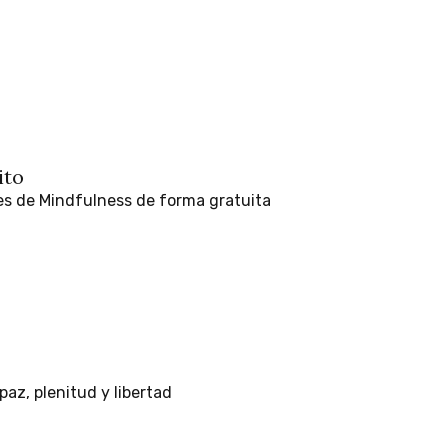
ito
es
de
Mindfulness
de
forma
gratuita
paz,
plenitud
y
libertad