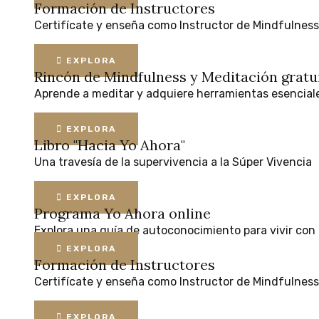
Formación de Instructores
Certifícate
y
enseña
como
Instructor
de
Mindfulness
EXPLORA
Rincón de Mindfulness y Meditación
gratu
Aprende
a
meditar
y
adquiere
herramientas
esencial
EXPLORA
Libro "Hacia Yo Ahora"
Una
travesía
de
la
supervivencia
a
la
Súper
Vivencia
EXPLORA
Programa Yo Ahora online
Explora
una
guía
de
autoconocimiento
para
vivir
con
EXPLORA
Formación de Instructores
Certifícate
y
enseña
como
Instructor
de
Mindfulness
EXPLORA