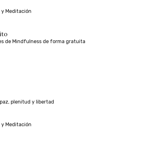
y
Meditación
ito
es
de
Mindfulness
de
forma
gratuita
paz,
plenitud
y
libertad
y
Meditación