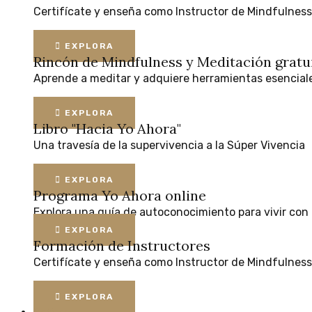
Certifícate
y
enseña
como
Instructor
de
Mindfulness
EXPLORA
Rincón de Mindfulness y Meditación
gratu
Aprende
a
meditar
y
adquiere
herramientas
esencial
EXPLORA
Libro "Hacia Yo Ahora"
Una
travesía
de
la
supervivencia
a
la
Súper
Vivencia
EXPLORA
Programa Yo Ahora online
Explora
una
guía
de
autoconocimiento
para
vivir
con
EXPLORA
Formación de Instructores
Certifícate
y
enseña
como
Instructor
de
Mindfulness
EXPLORA