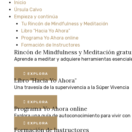
Inicio
Úrsula Calvo
Empieza y continúa
Tu Rincón de Mindfulness y Meditación
Libro “Hacia Yo Ahora”
Programa Yo Ahora online
Formación de Instructores
Rincón de Mindfulness y Meditación
gratu
Aprende
a
meditar
y
adquiere
herramientas
esencial
EXPLORA
Libro "Hacia Yo Ahora"
Una
travesía
de
la
supervivencia
a
la
Súper
Vivencia
EXPLORA
Programa Yo Ahora online
Explora
una
guía
de
autoconocimiento
para
vivir
con
EXPLORA
Formación de Instructores