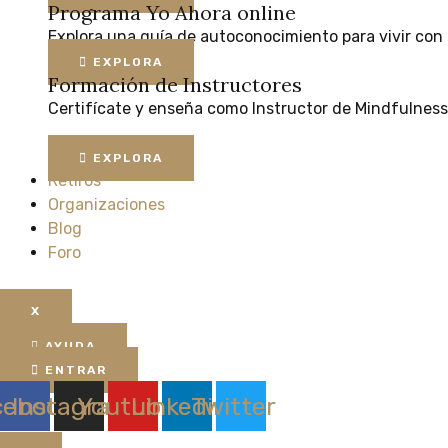
Programa Yo Ahora online
Explora
una
guía
de
autoconocimiento
para
vivir
con
EXPLORA
Formación de Instructores
Certifícate
y
enseña
como
Instructor
de
Mindfulness
EXPLORA
Retiros
Organizaciones
Blog
Foro
X
AYUDA
ENTRAR
cebook
Instagram
Youtube
Linkedin
Twitter