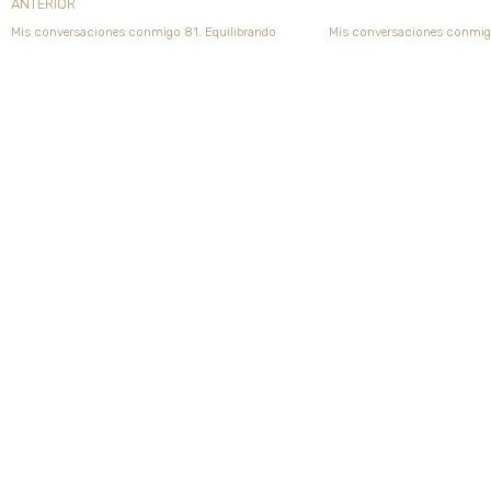
Ant
ANTERIOR
Mis conversaciones conmigo 81. Equilibrando