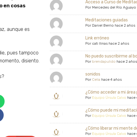
Acceso a Curso de Medita
o en cosas
Por
Mercedes del Río Aguayo
Meditaciones guiadas
Por
Daniel Berrio
hace 2 años
 paz, aunque es
Link erróneo
Por
cati llinas
hace 2 años
die, pues tampoco
No puedo suscribirme al bo
momento, disiento.
Por
brendapulido
hace 2 años
sonidos
s?
Por
Celia
hace 4 años
¿Cómo acceder a mi área p
Por
Equipo Úrsula Calvo
hace 
¿Cómo puede mi meditació
Por
Equipo Úrsula Calvo
hace 
¿Cómo liberar mi mente d
Por
Equipo Úrsula Calvo
hace 