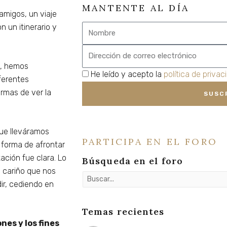
MANTENTE AL DÍA
migos, un viaje
 un itinerario y
Nombre
Email
e, hemos
privacidad
He leído y acepto la
política de privac
ferentes
rmas de ver la
SUSC
ue lleváramos
PARTICIPA EN EL FORO
 forma de afrontar
ación fue clara. Lo
Búsqueda en el foro
 cariño que nos
ir, cediendo en
Temas recientes
nes y los fines