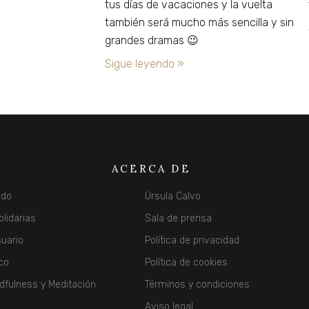
tus días de vacaciones y la vuelta
también será mucho más sencilla y sin
grandes dramas 😉
Sigue leyendo »
ACERCA DE
ido
Úrsula Calvo
olidarias
Sala de prensa
suario
Política de privacidad
co
Política de cookies
dfulness y Meditación
Términos y condiciones
Aviso legal