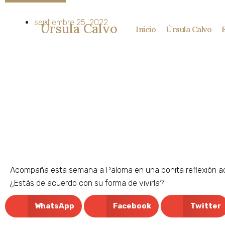
Ir
al
septiembre 25, 2022
Úrsula Calvo
Inicio
Úrsula Calvo
contenido
Acompaña esta semana a Paloma en una bonita reflexión ace
¿Estás de acuerdo con su forma de vivirla?
WhatsApp
Facebook
Twitter