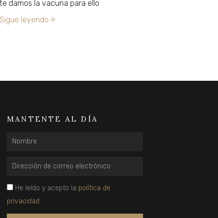
te damos la vacuna para ello
Sigue leyendo »
MANTENTE AL DÍA
Nombre
Email
privacidad
He leído y acepto la
política de
privacidad