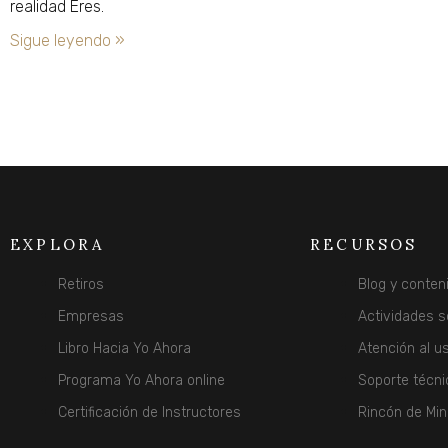
realidad Eres.
Sigue leyendo »
EXPLORA
RECURSOS
Retiros
Blog y conten
Empresas
Actividades s
Libro Hacia Yo Ahora
Atención al u
Programa Yo Ahora online
Soporte técni
Certificación de Instructores
Rincón de Min