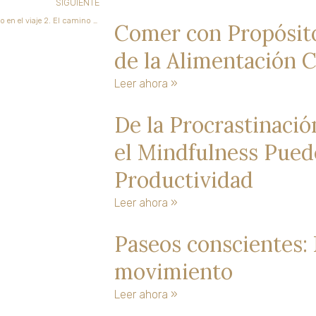
Siguiente
SIGUIENTE
Mis conversaciones conmigo en el viaje 2. El camino para seguir el rumbo
Comer con Propósito
de la Alimentación 
Leer ahora »
De la Procrastinació
el Mindfulness Pued
Productividad
Leer ahora »
Paseos conscientes:
movimiento
Leer ahora »