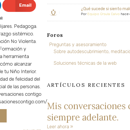
Email
¿Qué sucede si siento mal
Por
Equipo Úrsula Calvo
hace 
ra
ijares. Pedagoga.
razgo sistémico.
Foros
ión No Violenta.
Preguntas y asesoramiento
 Formación y
Sobre autodescubrimiento, meditació
la herramienta
Soluciones técnicas de la web
 cómo alcanzar
 tu Niño Interior.
ad de felicidad del
ARTÍCULOS RECIENTES
ial de las personas.
nversaciones contigo
sacionescontigo.com/
Mis conversaciones c
siempre adelante.
Leer ahora »