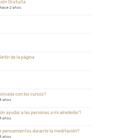
ción Gratuita
hace 2 años
letín de la página
rivada con los cursos?
4 años
n ayudar a las personas a mi alrededor?
4 años
e pensamientos durante la meditación?
4 años