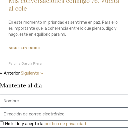
Mis conversaciones conmigo 76. Vuelta
al cole
En este momento mi prioridad es sentirme en paz. Para ello
es importante que la coherencia entre lo que pienso, digo y
hago, esté en equilibrio para mí.
SIGUE LEYENDO »
Paloma García Riera
« Anterior
Siguiente »
Mantente al día
Nombre
Email
privacidad
He leído y acepto la
política de privacidad